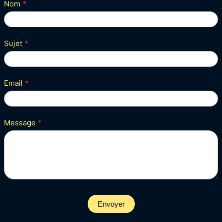
Nom
*
Sujet
*
Email
*
Message
*
Envoyer