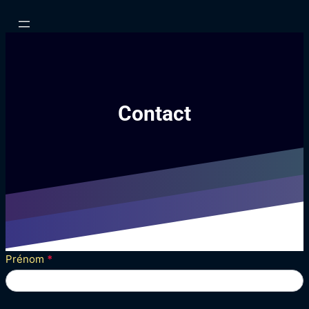
Aller
au
contenu
Contact
ContactForm
Prénom
*